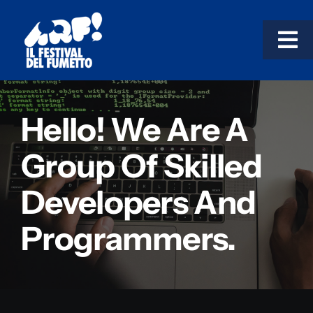
Salta
al
Tog
contenuto
Nav
TESTACCIO!
Hello! We Are A
GARBATELLA!
Group Of Skilled
Developers And
LE MOSTRE
Programmers.
COSÌ IMPARI!
Progetti