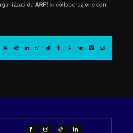
rganizzati da
ARF!
in collaborazione con
acebook
X
Reddit
LinkedIn
WhatsApp
Telegram
Tumblr
Pinterest
Vk
Xing
Email