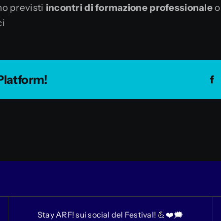
no previsti
incontri di formazione professionale
o
ci
Platform!
F
Stay ARF! sui social del Festival! 💪❤️🗯