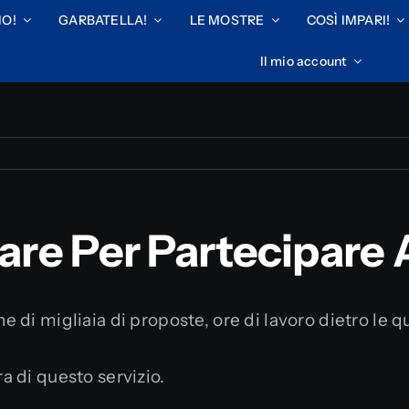
IO!
GARBATELLA!
LE MOSTRE
COSÌ IMPARI!
Il mio account
re Per Partecipare A
ne di migliaia di proposte, ore di lavoro dietro le q
ra di questo servizio.