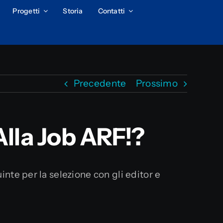
Progetti
Storia
Contatti
Precedente
Prossimo
lla Job ARF!?
uinte per la selezione con gli editor e