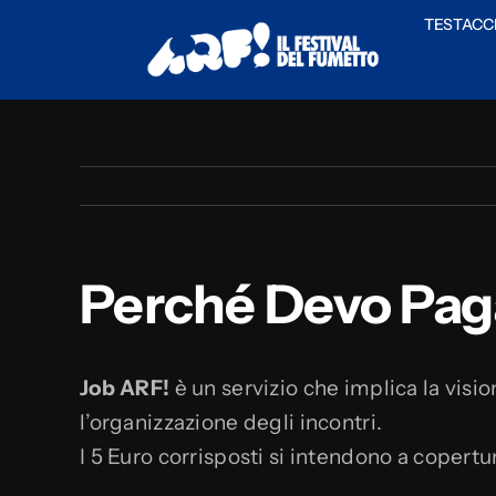
Salta
TESTACC
al
contenuto
Perché Devo Paga
Job ARF!
è un servizio che implica la visio
l’organizzazione degli incontri.
I 5 Euro corrisposti si intendono a copertu