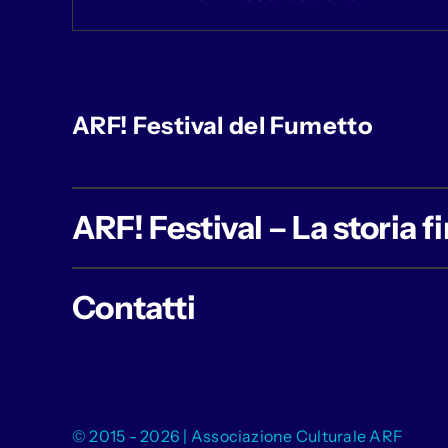
ARF! Festival del Fumetto
ARF! Festival – La storia f
Contatti
© 2015 - 2026 | Associazione Culturale ARF