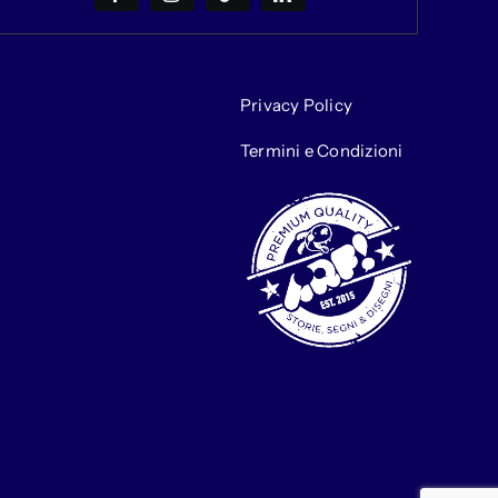
Privacy Policy
Termini e Condizioni