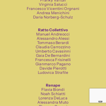
Franky Vartuli
Virginia Salucci
Francesco Vicentini Orgnani
Andrea Menichini
Daria Norberg-Schulz
Ratto Collettivo
Manuel Andreocci
Alessandro Alessi
Tommaso Berardi
Claudia Carrozzino
Umberto Cavasinni
Gaia De Bernardini
Francesca Frisinelli
Gianmarco Pagano
Davide Pierotti
Ludovica Strafile
Renape
Flavia Biondi
Noah Schiatti
Lorenza DeLuca
Alessandra Muto