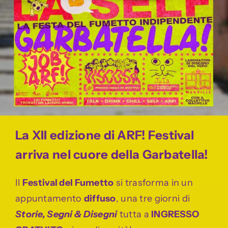
Storia
Contatti
Il mio account
La XII edizione di ARF! Festival
arriva nel cuore della Garbatella!
Il
Festival del Fumetto
si trasforma in un
appuntamento
diffuso
, una tre gio
rni
di
Storie, Segni & Disegni
tutta a
INGRESSO