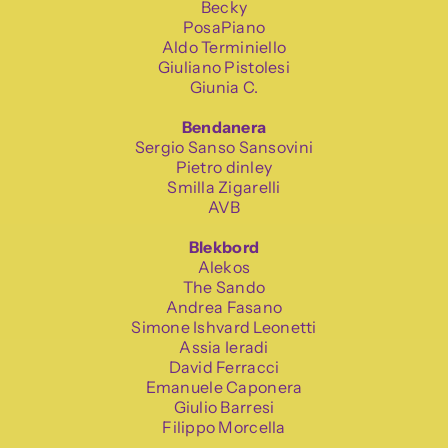
Becky
PosaPiano
Aldo Terminiello
Giuliano Pistolesi
Giunia C.
Bendanera
Sergio Sanso Sansovini
Pietro dinley
Smilla Zigarelli
AVB
Blekbord
Alekos
The Sando
Andrea Fasano
Simone Ishvard Leonetti
Assia Ieradi
David Ferracci
Emanuele Caponera
Giulio Barresi
Filippo Morcella