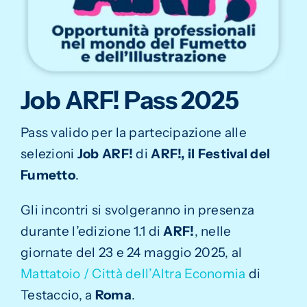
Storia
Contatti
Job ARF! Pass 2025
Il mio account
Pass valido per la partecipazione alle
selezioni
Job ARF!
di
ARF!, il Festival del
Fumetto
.
Gli incontri si svolgeranno in presenza
durante l’edizione 1.1 di
ARF!
, nelle
giornate del 23 e 24 maggio 2025, al
Mattatoio / Città dell’Altra Economia
di
Testaccio, a
Roma
.