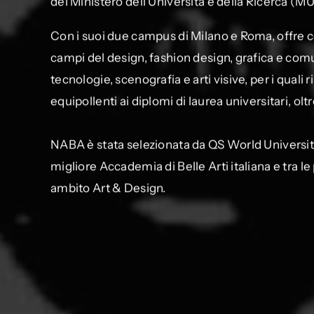
del Ministero dell’Università e della Ricerca (MU
Con i suoi due campus di Milano e Roma, offre co
campi del design, fashion design, grafica e com
tecnologie, scenografia e arti visive, per i quali
equipollenti ai diplomi di laurea universitari, 
NABA è stata selezionata da QS World Universi
migliore Accademia di Belle Arti italiana e tra le
ambito Art & Design.