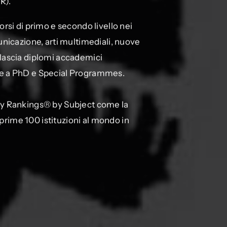
R).
rsi di primo e secondo livello nei
unicazione, arti multimediali, nuove
 rilascia diplomi accademici
oltre a PhD e Special Programmes.
ty Rankings® by Subject come la
 prime 100 istituzioni al mondo in