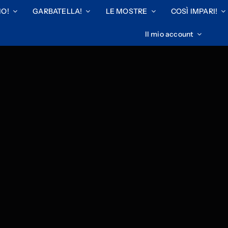
IO!
GARBATELLA!
LE MOSTRE
COSÌ IMPARI!
Il mio account